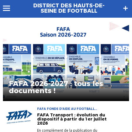
DISTRICT DES HAUTS-DE-
SEINE DE FOOTBALL
FAFA 2026-2027 : tous les
documents !
FAFA FONDS D'AIDE AU FOOTBALL
AMATEUR VIE DES CLUBS
FAFA Transport : évolution du
dispositif à partir du 1er juillet
2026
En complément de la publication du