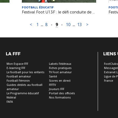
FOOTBALL ÉDUCATIF
FOOTB
Festival Foot U13F : le défi conduite de balle
Festi
<
1
...
8
-
9
-
10
...
13
>
LA FFF
LIENS
Mon Espace FFF
Labels Fédéraux
FootClub
E-learning FFF
Fiches pratiques
Messageri
Le football pour les enfants
TV Foot amateur
Extranet L
Football amateur
Santé
Ligue de P
Football Féminin
Scores en direct
France
Guides dédiés au football
FFFTV
amateur
Joueurs FFF
Le Programme éducatif
Portail des officiels
fédéral
Nos formations
FAFA