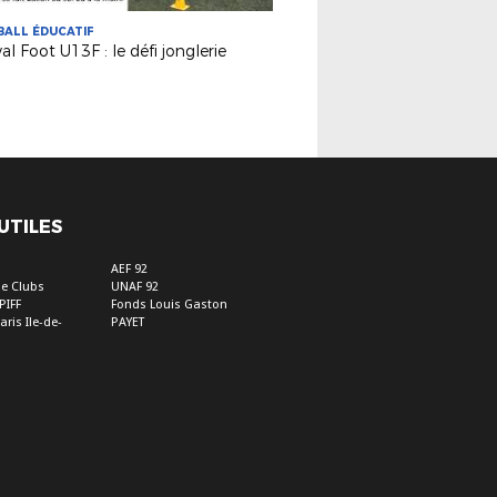
ALL ÉDUCATIF
val Foot U13F : le défi jonglerie
 UTILES
s
AEF 92
e Clubs
UNAF 92
PIFF
Fonds Louis Gaston
aris Ile-de-
PAYET