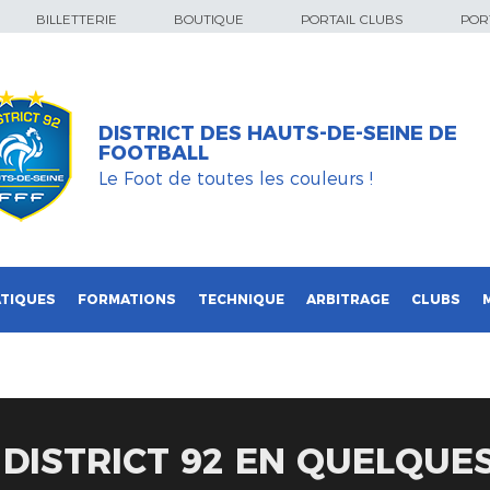
BILLETTERIE
BOUTIQUE
PORTAIL CLUBS
PORT
DISTRICT DES HAUTS-DE-SEINE DE
FOOTBALL
Le Foot de toutes les couleurs !
TIQUES
FORMATIONS
TECHNIQUE
ARBITRAGE
CLUBS
E DISTRICT 92 EN QUELQUE