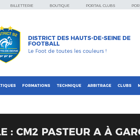
BILLETTERIE
BOUTIQUE
PORTAIL CLUBS
PORT
DISTRICT DES HAUTS-DE-SEINE DE
FOOTBALL
Le Foot de toutes les couleurs !
TIQUES
FORMATIONS
TECHNIQUE
ARBITRAGE
CLUBS
LE : CM2 PASTEUR A À GA