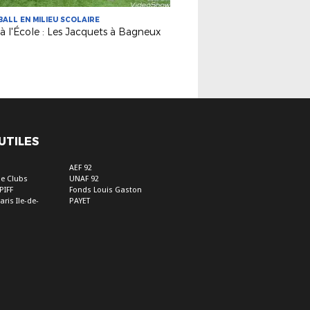
ALL EN MILIEU SCOLAIRE
à l'École : Les Jacquets à Bagneux
 UTILES
s
AEF 92
e Clubs
UNAF 92
PIFF
Fonds Louis Gaston
aris Ile-de-
PAYET