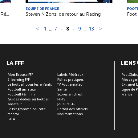
ÉQUIPE DE FRANCE
FOOTB
Rassemblement Filières d'Arbitrage Régional 92-95
Steven N'Zonzi de retour au Racing
Foot 
<
1
...
7
-
8
-
9
...
13
>
LA FFF
LIENS
Mon Espace FFF
Labels Fédéraux
FootClub
E-learning FFF
Fiches pratiques
Messageri
Le football pour les enfants
TV Foot amateur
Extranet L
Football amateur
Santé
Ligue de P
Football Féminin
Scores en direct
France
Guides dédiés au football
FFFTV
amateur
Joueurs FFF
Le Programme éducatif
Portail des officiels
fédéral
Nos formations
FAFA