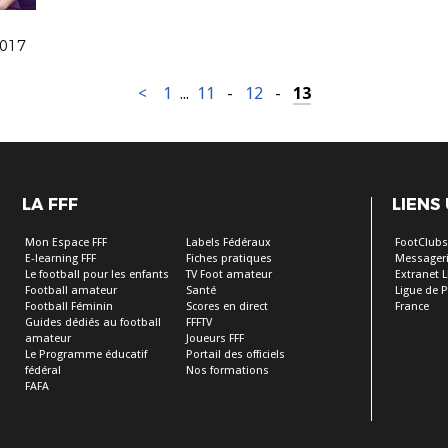
2017
<
1
...
11
-
12
-
13
LA FFF
LIENS
Mon Espace FFF
Labels Fédéraux
FootClub
E-learning FFF
Fiches pratiques
Messageri
Le football pour les enfants
TV Foot amateur
Extranet L
Football amateur
Santé
Ligue de P
Football Féminin
Scores en direct
France
Guides dédiés au football
FFFTV
amateur
Joueurs FFF
Le Programme éducatif
Portail des officiels
fédéral
Nos formations
FAFA