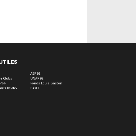
 UTILES
s
AEF 92
e Clubs
UNAF 92
PIFF
Fonds Louis Gaston
aris Ile-de-
PAYET