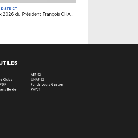
U DISTRICT
Voeux 2026 du Président François CHARRASSE
 UTILES
s
AEF 92
e Clubs
UNAF 92
PIFF
Fonds Louis Gaston
aris Ile-de-
PAYET