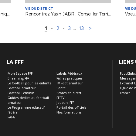
VIE DU DISTRICT
VIE D
Robyn DELAMARE : Conseiller Technique Départemental Développement et Animation des Pratiques
Rencontrez Yasin JABRI, Conseiller Territorial en Arbitrage
1
-
2
-
3
...
13
>
LA FFF
LIENS
Mon Espace FFF
Labels Fédéraux
FootClub
E-learning FFF
Fiches pratiques
Messageri
Le football pour les enfants
TV Foot amateur
Extranet L
Football amateur
Santé
Ligue de P
Football Féminin
Scores en direct
France
Guides dédiés au football
FFFTV
amateur
Joueurs FFF
Le Programme éducatif
Portail des officiels
fédéral
Nos formations
FAFA