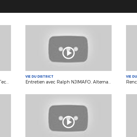
VIE DU DISTRICT
VIE D
A la rencontre de Robin GANTOIS, Technicien Départemental
Entretien avec Ralph NJIMAFO, Alternant au District 92