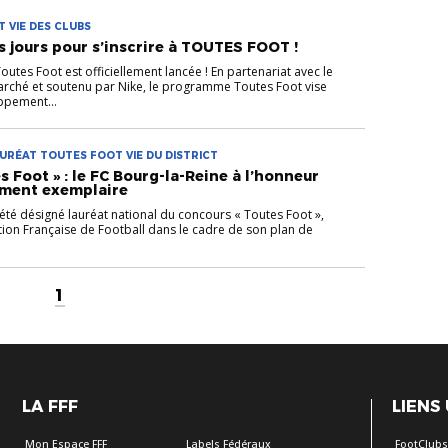
 VIE DES CLUBS
s jours pour s’inscrire à TOUTES FOOT !
outes Foot est officiellement lancée ! En partenariat avec le
marché et soutenu par Nike, le programme Toutes Foot vise
ppement...
AURÉAT TOUTES FOOT VIE DU DISTRICT
 Foot » : le FC Bourg-la-Reine à l’honneur
ment exemplaire
été désigné lauréat national du concours « Toutes Foot »,
tion Française de Football dans le cadre de son plan de
1
LA FFF
LIENS
Mon Espace FFF
Labels Fédéraux
FootClub