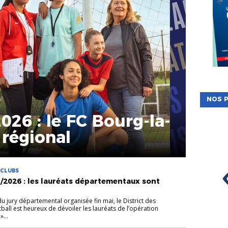
NOS P
026 : le FC Bourg-la-
 régional
 CLUBS
/2026 : les lauréats départementaux sont
 du jury départemental organisée fin mai, le District des
all est heureux de dévoiler les lauréats de l’opération
...