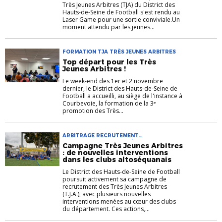
Très Jeunes Arbitres (TJA) du District des
Hauts-de-Seine de Football s'est rendu au
Laser Game pour une sortie conviviale.Un
moment attendu par les jeunes...
FORMATION TJA TRÈS JEUNES ARBITRES
Top départ pour les Très
Jeunes Arbitres !
Le week-end des 1er et 2 novembre
dernier, le District des Hauts-de-Seine de
Football a accueilli, au siège de l'instance à
Courbevoie, la formation de la 3ᵉ
promotion des Très...
ARBITRAGE RECRUTEMENT
SENSIBILISATION TJA TRÈS JEUNES
Campagne Très Jeunes Arbitres
ARBITRES
: de nouvelles interventions
dans les clubs altoséquanais
Le District des Hauts-de-Seine de Football
poursuit activement sa campagne de
recrutement des Très Jeunes Arbitres
(T.J.A.), avec plusieurs nouvelles
interventions menées au cœur des clubs
du département. Ces actions,...