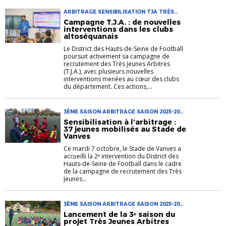
ARBITRAGE SENSIBILISATION TJA TRÈS
JEUNES ARBITRES
Campagne T.J.A. : de nouvelles
interventions dans les clubs
altoséquanais
Le District des Hauts-de-Seine de Football
poursuit activement sa campagne de
recrutement des Très Jeunes Arbitres
(T.J.A.), avec plusieurs nouvelles
interventions menées au cœur des clubs
du département. Ces actions,...
3ÈME SAISON ARBITRAGE SAISON 2025-2026
TJA TRÈS JEUNES ARBITRES
Sensibilisation à l’arbitrage :
37 jeunes mobilisés au Stade de
Vanves
Ce mardi 7 octobre, le Stade de Vanves a
accueilli la 2ᵉ intervention du District des
Hauts-de-Seine de Football dans le cadre
de la campagne de recrutement des Très
Jeunes...
3ÈME SAISON ARBITRAGE SAISON 2025-2026
SENSIBILISATION TJA TRÈS JEUNES
Lancement de la 3ᵉ saison du
ARBITRES
projet Très Jeunes Arbitres