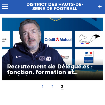
DISTRICT DES HAUTS-DE-
SEINE DE FOOTBALL
Recrutement de Délégué.es :
fonction, formation et
évolution
1
-
2
-
3