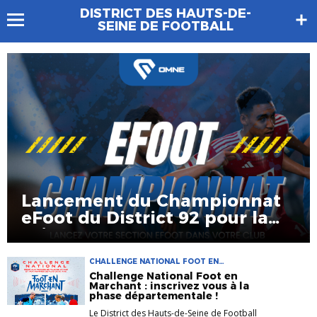
DISTRICT DES HAUTS-DE-
SEINE DE FOOTBALL
Lancement du Championnat
eFoot du District 92 pour la
saison 2026-2027
CHALLENGE NATIONAL FOOT EN
MARCHANT FOOT EN MARCHANT
Challenge National Foot en
NOUVELLES PRATIQUES
Marchant : inscrivez vous à la
phase départementale !
Le District des Hauts-de-Seine de Football