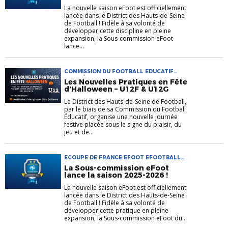
La nouvelle saison eFoot est officiellement
lancée dans le District des Hauts-de-Seine
de Football ! Fidèle à sa volonté de
développer cette discipline en pleine
expansion, la Sous-commission eFoot
lance...
COMMISSION DU FOOTBALL EDUCATIF
FOOT À 8 LES NOUVELLES PRATIQUES EN
Les Nouvelles Pratiques en Fête
FÊTE D'HALLOWEEN NOUVELLES
d’Halloween – U12F & U12G
PRATIQUES
Le District des Hauts-de-Seine de Football,
par le biais de sa Commission du Football
Éducatif, organise une nouvelle journée
festive placée sous le signe du plaisir, du
jeu et de...
ECOUPE DE FRANCE EFOOT EFOOTBALL
LEAGUE 92 NOUVELLES PRATIQUES
La Sous-commission eFoot
lance la saison 2025-2026 !
La nouvelle saison eFoot est officiellement
lancée dans le District des Hauts-de-Seine
de Football ! Fidèle à sa volonté de
développer cette pratique en pleine
expansion, la Sous-commission eFoot du...