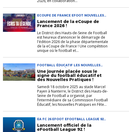
2026, en collaboration...
ECOUPE DE FRANCE EFOOT NOUVELLES
PRATIQUES
Lancement de la eCoupe de
France 2026 !
Le District des Hauts-de-Seine de Football
est heureux d’annoncer le démarrage de
l'édition 2026 de la phase départementale
de la eCoupe de France ! Une compétition
unique où le football et...
FOOTBALL ÉDUCATIF LES NOUVELLES
PRATIQUES EN FÊTE D'HALLOWEEN
Une journée placée sous le
NOUVELLES PRATIQUES
signe du football éducatif et
des Nouvelles Pratiques !
Samedi 18 octobre 2025 au stade Marcel
Payen à Nanterre, le District des Hauts-de-
Seine de Football a organisé, par
l’intermédiaire de sa Commission Football
Éducatif, les Nouvelles Pratiques en Fête...
EA FC 26 EFOOT EFOOTBALL LEAGUE 92
NOUVELLES PRATIQUES
Lancement officiel de la
eFootball League 92 !