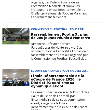
organise, par l’intermédiaire de sa
Commission Médicale et Nouvelles
Pratiques, la phase départementale du
Challenge National de Foot en Marchant.
Cet événement se tiendra...
COMMISSION DU FOOTBALL EDUCATIF
FOOTBALL ÉDUCATIF NOUVELLES
Rassemblement Foot à 5 : plus
PRATIQUES U10 U12 URBAN SOCCER
de 200 jeunes réunis à Nanterre
Dimanche 22 février dernier,
l’UrbanSoccer de Nanterre a vibré au
rythme du football éducatif à l’occasion du
rassemblement de Foot à 5 organisé par
la Commission du Football Éducatif du...
ECOUPE DE FRANCE EFOOT NOUVELLES
PRATIQUES
Finale Départementale de la
eCoupe de France 2026 : le
District 92 confirme sa
dynamique eFoot
Le samedi 7 février dernier, le District des
Hauts-de-Seine de Football, par
l’intermédiaire de sa sous-commission
eFoot, a organisé la Finale
Départementale de la eCoupe de France