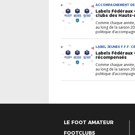
ACCOMPAGNEMENT DES 
JEUNES F.F.F. CRÉDIT 
Labels Fédéraux C
AGRICOLE FUTSAL LA
clubs des Hauts-
Comme chaque année, le
au long de la saison 2
politique d’accompagne
LABEL JEUNES F.F.F. 
FÉMININES LABEL JEUN
Labels Fédéraux C
récompensés
Comme chaque année, le
au long de la saison 2
politique d’accompagne
LE FOOT AMATEUR
FOOTCLUBS