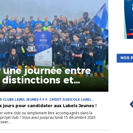
NOS P
: une journée entre
 distinctions et
CLUBS LABEL JEUNES F.F.F. CRÉDIT AGRICOLE LABEL
AGRICOLE FÉMININES LABEL JEUNES F.F.F. CRÉDIT
s jours pour candidater aux Labels Jeunes !
ser votre club ou simplement être accompagnés dans la
 projet club ? Vous avez jusqu’au lundi 15 décembre 2025
sier...