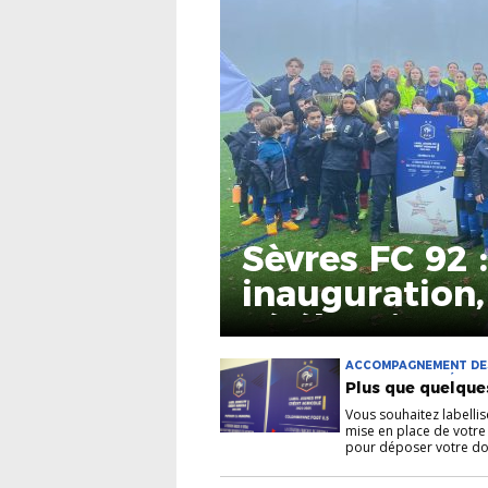
Sèvres FC 92 
inauguration,
célébrations
ACCOMPAGNEMENT DES 
JEUNES F.F.F. CRÉDIT 
Plus que quelque
AGRICOLE FUTSAL
Vous souhaitez labelli
mise en place de votre
pour déposer votre dos