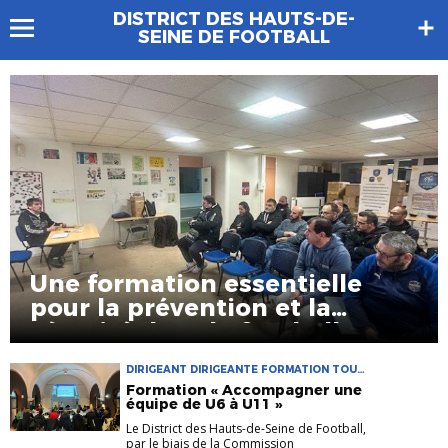
DISTRICT DES HAUTS-DE-
SEINE DE FOOTBALL
Une formation essentielle
pour la prévention et la
sécurité dans le football
altoséquanais
DIRIGEANT DIRIGEANTE FORMATION TOUT
TERRAIN
Formation « Accompagner une
équipe de U6 à U11 »
Le District des Hauts-de-Seine de Football,
par le biais de la Commission