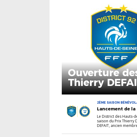
Ouverture des
Thierry DEFAI
2ÈME SAISON BÉNÉVOLA
DISTRICT
Lancement de la 
Le District des Hauts-d
saison du Prix Thierry 
DEFAIT, ancien membre