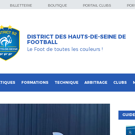
BILLETTERIE
BOUTIQUE
PORTAIL CLUBS
PORT
DISTRICT DES HAUTS-DE-SEINE DE
FOOTBALL
Le Foot de toutes les couleurs !
TIQUES
FORMATIONS
TECHNIQUE
ARBITRAGE
CLUBS
GUIDE