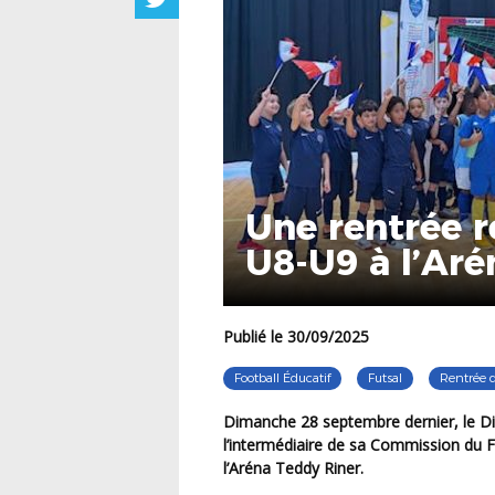
Une rentrée r
U8-U9 à l’Aré
Publié le 30/09/2025
Football Éducatif
Futsal
Rentrée d
Dimanche 28 septembre dernier, le District des Hauts-de-Seine de Football a organisé, par
l’intermédiaire de sa Commission du Fo
l’Aréna Teddy Riner.