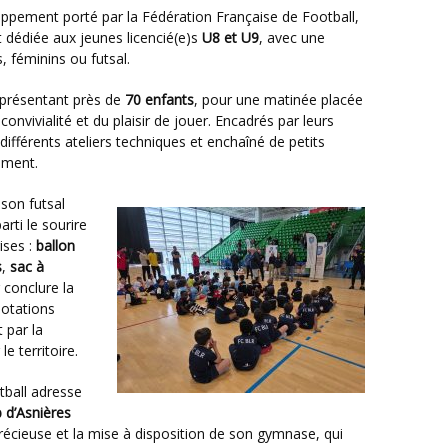
t dédiée aux jeunes licencié(e)s
U8 et U9
, avec une
, féminins ou futsal.
eprésentant près de
70 enfants
, pour une matinée placée
convivialité et du plaisir de jouer. Encadrés par leurs
différents ateliers techniques et enchaîné de petits
ement.
ison futsal
rti le sourire
ises :
ballon
s
,
sac à
 conclure la
otations
 par la
e territoire.
 d’Asnières
récieuse et la mise à disposition de son gymnase, qui