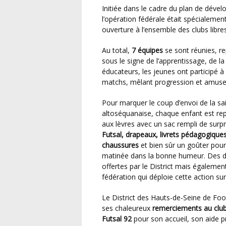
Initiée dans le cadre du plan de développement porté par la Fédération Française de Football,
l’opération fédérale était spécialemen
ouverture à l’ensemble des clubs libres
Au total,
7 équipes
se sont réunies, r
sous le signe de l’apprentissage, de la 
éducateurs, les jeunes ont participé à 
matchs, mêlant progression et amus
Pour marquer le coup d’envoi de la sa
altoséquanaise, chaque enfant est repa
aux lèvres avec un sac rempli de surpr
Futsal, drapeaux, livrets pédagogique
chaussures
et bien sûr un goûter pour
matinée dans la bonne humeur. Des d
offertes par le District mais également
fédération qui déploie cette action sur l
Le District des Hauts-de-Seine de Football adresse
ses chaleureux
remerciements au club
Futsal 92
pour son accueil, son aide p