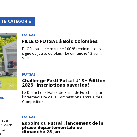
TTE CATÉGORIE
FUTSAL
FILLE O FUTSAL à Bois Colombes
FillOFutsal : une matinée 100 % féminine sous le
signe du jeu et du plaisir Le dimanche 12 avril,
s’est t...
FUTSAL
Challenge Festi’Futsal U13 – Édition
2026 : Inscriptions ouvertes !
Le District des Hauts-de-Seine de Football, par
l’intermédiaire de la Commission Centrale des
SAL
Compétition...
FUTSAL
met à
Espoirs du Futsal : lancement de la
on 2026-
phase départementale ce
e sa
dimanche 25 jan...
e