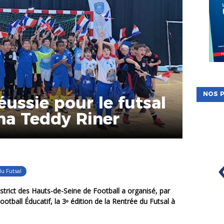
NOS P
éussie pour le futsal
na Teddy Riner
u Futsal
otball Éducatif, la 3ᵉ édition de la
Rentrée du Futsal
à