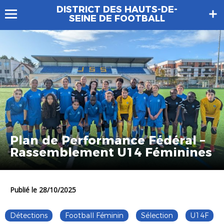
DISTRICT DES HAUTS-DE-
SEINE DE FOOTBALL
Plan de Performance Fédéral –
Rassemblement U14 Féminines
Publié le 28/10/2025
Détections
Football Féminin
Sélection
U14F