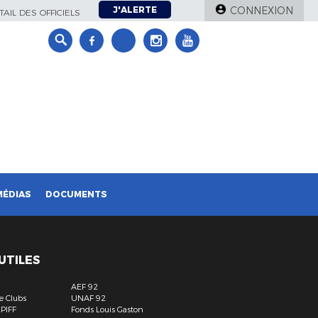
J'ALERTE
CONNEXION
AIL DES OFFICIELS
MÉDIAS
DOCUMENTS
 UTILES
AEF 92
e Clubs
UNAF 92
LPIFF
Fonds Louis Gaston