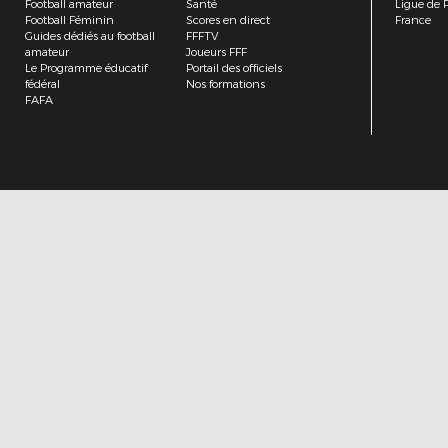
Football amateur
Santé
Ligue de P
Football Féminin
Scores en direct
France
Guides dédiés au football
FFFTV
amateur
Joueurs FFF
Le Programme éducatif
Portail des officiels
fédéral
Nos formations
FAFA