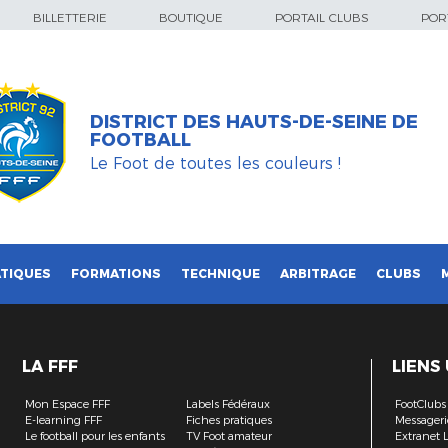
BILLETTERIE
BOUTIQUE
PORTAIL CLUBS
PORT
DISTRICT DES HAUTS-DE-SEINE DE
FOOTBALL
Le Foot de toutes les couleurs !
TIQUES
FORMATIONS
TECHNIQUE
ARBITRAGE
CLUBS
LA FFF
LIENS
Mon Espace FFF
Labels Fédéraux
FootClubs
E-learning FFF
Fiches pratiques
Messageri
Le football pour les enfants
TV Foot amateur
Extranet 