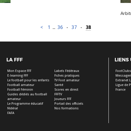
Arbit
<
1
...
36
-
37
-
38
LA FFF
LIENS
Mon Espace FFF
Labels Fédéraux
FootClub
E-learning FFF
Fiches pratiques
Messageri
Le football pour les enfants
TV Foot amateur
Extranet L
Football amateur
Santé
Ligue de P
Football Féminin
Scores en direct
France
Guides dédiés au football
FFFTV
amateur
Joueurs FFF
Le Programme éducatif
Portail des officiels
fédéral
Nos formations
FAFA