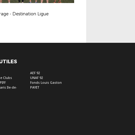
rage - Destination Ligue
 UTILES
s
AEF 92
e Clubs
UNAF 92
PIFF
Fonds Louis Gaston
aris Ile-de-
PAYET